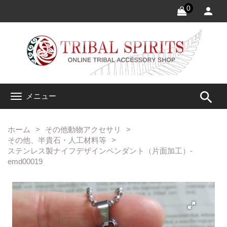
0
search
メニュー
ホーム
その他動物アクセサリ
その他、半貴石・人工材料等
ステンレス製ナイフデザインペンダント（片面加工）-
emd00019