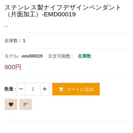
ステンレス製ナイフデザインペンダント
（片面加工）-EMD00019
...
在庫数 :
1
モデル:
emd00019
注文可能数 :
在庫数
900円
remove
add
数量 :
shopping_cart
カートに追加
favorite
sort