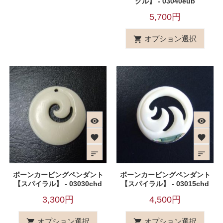
クル】 - 03040eub
5,700円
オプション選択

visibility
visibility
favorite
favorite
sort
sort
ボーンカービングペンダント
ボーンカービングペンダント
【スパイラル】 - 03030chd
【スパイラル】 - 03015chd
3,300円
4,500円
オプション選択
オプション選択

