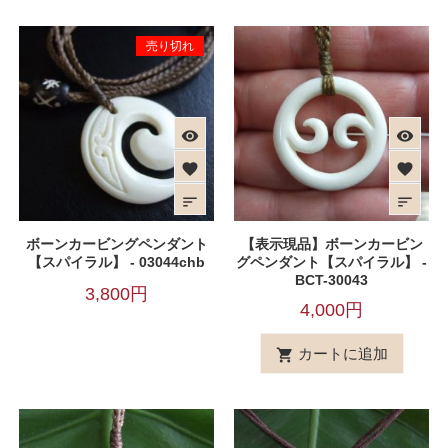
売り切れ
visibility
visibility
favorite
favorite
sort
sort
ボーンカービングペンダント
【表示現品】ボーンカービン
【スパイラル】 - 03044chb
グペンダント【スパイラル】 -
BCT-30043
3,800円
4,000円
カートに追加
