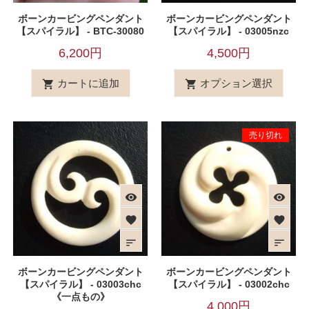
ボーンカービングペンダント
ボーンカービングペンダント
【スパイラル】 - BTC-30080
【スパイラル】 - 03005nzc
6,200円
4,500円
カートに追加
オプション選択


売り切れ
visibility
visibility
favorite
favorite
sort
sort
ボーンカービングペンダント
ボーンカービングペンダント
【スパイラル】 - 03003chc
【スパイラル】 - 03002chc
《一点もの》
4,000円