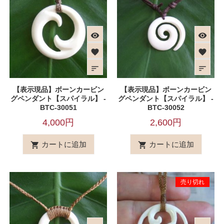
visibility
visibility
favorite
favorite
sort
sort
【表示現品】ボーンカービン
【表示現品】ボーンカービン
グペンダント【スパイラル】 -
グペンダント【スパイラル】 -
BTC-30051
BTC-30052
4,000円
2,600円
カートに追加
カートに追加


売り切れ