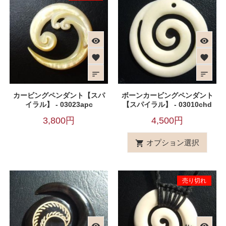
visibility
visibility
favorite
favorite
sort
sort
カービングペンダント【スパ
ボーンカービングペンダント
イラル】 - 03023apc
【スパイラル】 - 03010chd
3,800円
4,500円
オプション選択

売り切れ
visibility
visibility