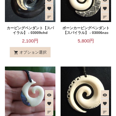
favorite
favorite
sort
sort
カービングペンダント【スパ
ボーンカービングペンダント
イラル】 - 03009chd
【スパイラル】 - 03006nzc
2,100円
5,800円
オプション選択

visibility
visibility
favorite
favorite
sort
sort