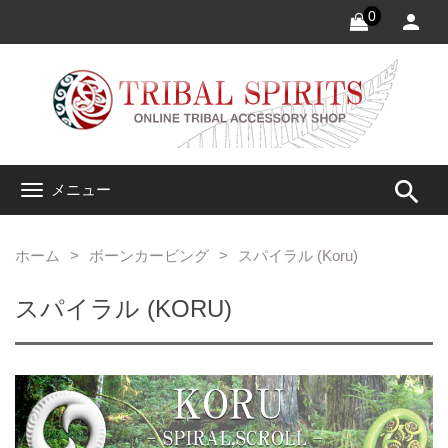
0
search
メニュー
ホーム
ボーンカービング
スパイラル (Koru)
スパイラル (KORU)