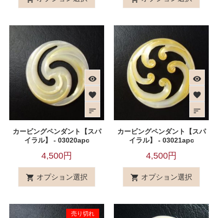
visibility
visibility
favorite
favorite
sort
sort
カービングペンダント【スパ
カービングペンダント【スパ
イラル】 - 03020apc
イラル】 - 03021apc
4,500円
4,500円
オプション選択
オプション選択


売り切れ