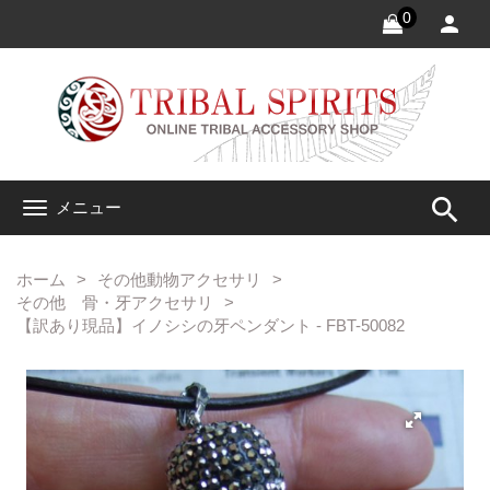
0
search
メニュー
ホーム
その他動物アクセサリ
その他 骨・牙アクセサリ
【訳あり現品】イノシシの牙ペンダント - FBT-50082