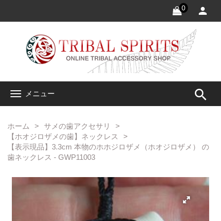
0
search
メニュー
ホーム
サメの歯アクセサリ
【ホオジロザメの歯】ネックレス
【表示現品】3.3cm 本物のホホジロザメ（ホオジロザメ） の
歯ネックレス - GWP11003