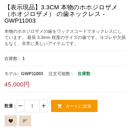
【表示現品】3.3CM 本物のホホジロザメ
（ホオジロザメ） の歯ネックレス -
GWP11003
本物のホホジロザメの歯をワックスコードでネックレスにし
ています。 最長 3.3mm 程度のサイズの歯です。ヨゴレや欠損
もなく、非常に美しいアイテムです。
在庫数 :
1
モデル:
GWP11003
注文可能数 :
在庫数
45,000円
remove
add
数量 :
shopping_cart
カートに追加
favorite
sort